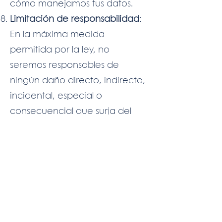
cómo manejamos tus datos.
Limitación de responsabilidad
:
En la máxima medida
permitida por la ley, no
seremos responsables de
ningún daño directo, indirecto,
incidental, especial o
consecuencial que surja del
uso o la incapacidad de utilizar
nuestra plataforma o los
documentos descargados. La
responsabilidad por el uso de
estos documentos es
totalmente del usuario, por lo
tanto ni la plataforma, ni la